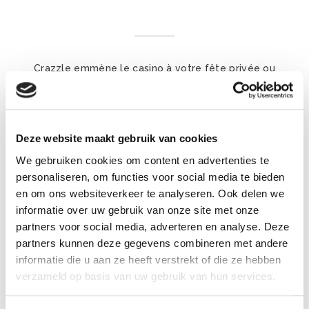
Crazzle emmène le casino à votre fête privée ou
professionnelle avec le slogan « Fake money, real fun ».
Si en plus votre logo ou même une caricature de votre
directeur se trouve sur les dollars, l’amusement est
Deze website maakt gebruik van cookies
garanti!
We gebruiken cookies om content en advertenties te
personaliseren, om functies voor social media te bieden
en om ons websiteverkeer te analyseren. Ook delen we
informatie over uw gebruik van onze site met onze
Découvrez nos jeux casino
partners voor social media, adverteren en analyse. Deze
partners kunnen deze gegevens combineren met andere
informatie die u aan ze heeft verstrekt of die ze hebben
verzameld op basis van uw gebruik van hun services.