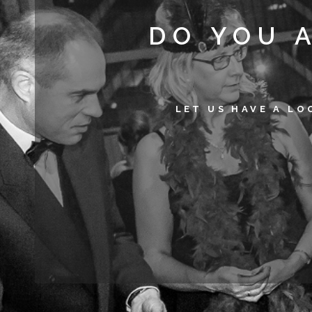
DO YOU 
LET US HAVE A LO