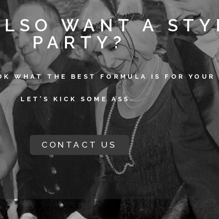
ALSO WANT A STY
PARTY?
OK WHAT THE BEST FORMULA IS FOR YOUR 
LET’S KICK SOME ASS.
CONTACT US