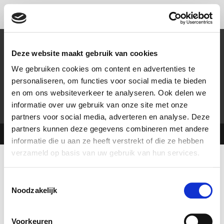
Spring
CRAZZLE CASINO EVENTS
MENU
Legal
naar
de
Privacy Policy
inhoud
Deze website maakt gebruik van cookies
Gebruiksvoorwaarden
We gebruiken cookies om content en advertenties te
personaliseren, om functies voor social media te bieden
Cookie Policy
en om ons websiteverkeer te analyseren. Ook delen we
informatie over uw gebruik van onze site met onze
partners voor social media, adverteren en analyse. Deze
partners kunnen deze gegevens combineren met andere
Copyright 2026 - Crazzle Casino Events
informatie die u aan ze heeft verstrekt of die ze hebben
verzameld op basis van uw gebruik van hun services.
T
Noodzakelijk
o
e
s
Voorkeuren